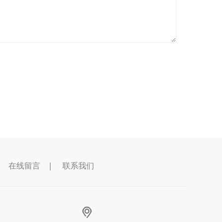
|
在线留言
|
联系我们