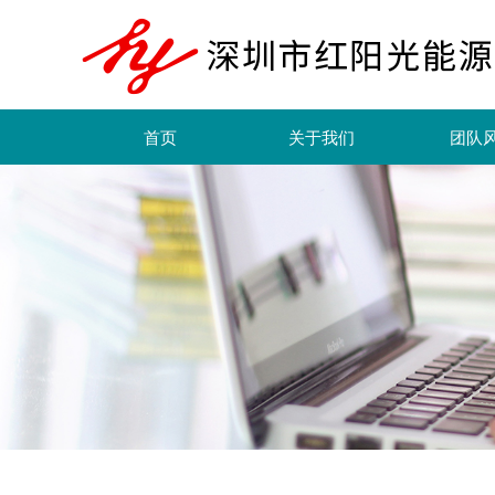
首页
关于我们
团队