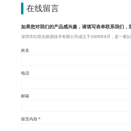
在线留言
如果您对我们的产品感兴趣，请填写表单联系我们，
深圳市红阳光能源技术有限公司成立于2008年8月，是一
姓名
电话
邮箱
留言内容
*