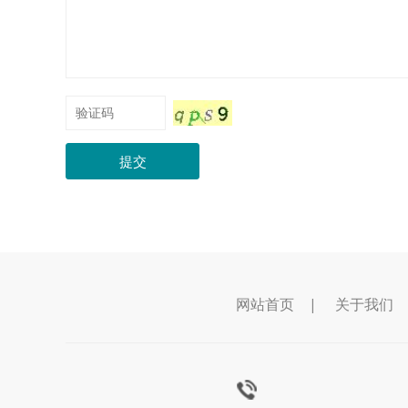
提交
网站首页
|
关于我们