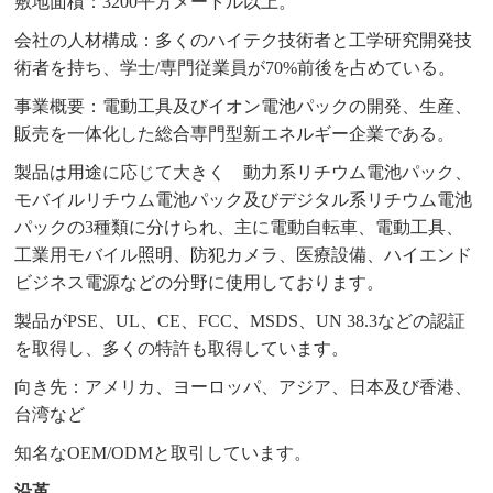
敷地面積：3200平方メートル以上。
会社の人材構成：多くのハイテク技術者と工学研究開発技
術者を持ち、学士/専門従業員が70%前後を占めている。
事業概要：電動工具及びイオン電池パックの開発、生産、
販売を一体化した総合専門型新エネルギー企業である。
製品は用途に応じて大きく 動力系リチウム電池パック、
モバイルリチウム電池パック及びデジタル系リチウム電池
パックの3種類に分けられ、主に電動自転車、電動工具、
工業用モバイル照明、防犯カメラ、医療設備、ハイエンド
ビジネス電源などの分野に使用しております。
製品がPSE、UL、CE、FCC、MSDS、UN 38.3などの認証
を取得し、多くの特許も取得しています。
向き先：アメリカ、ヨーロッパ、アジア、日本及び香港、
台湾など
知名なOEM/ODMと取引しています。
沿革