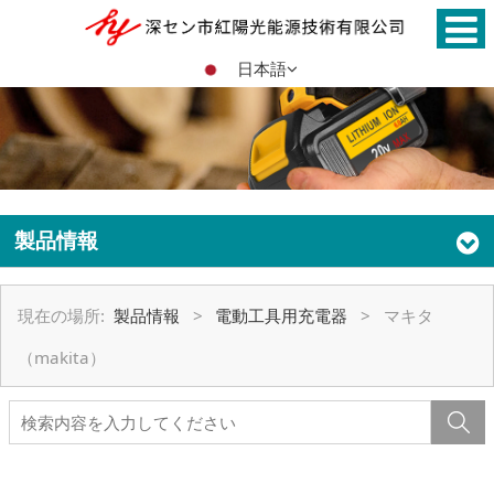
日本語
製品情報
現在の場所:
製品情報
>
電動工具用充電器
>
マキタ
（makita）